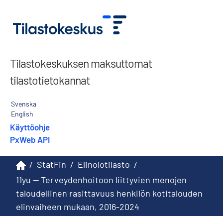
Tilastokeskuksen maksuttomat
tilastotietokannat
Svenska
English
Käyttöohje
PxWeb API
/
StatFin
/
Elinolotilasto
/
11yu -- Terveydenhoitoon liittyvien menojen
taloudellinen rasittavuus henkilön kotitalouden
elinvaiheen mukaan, 2016-2024