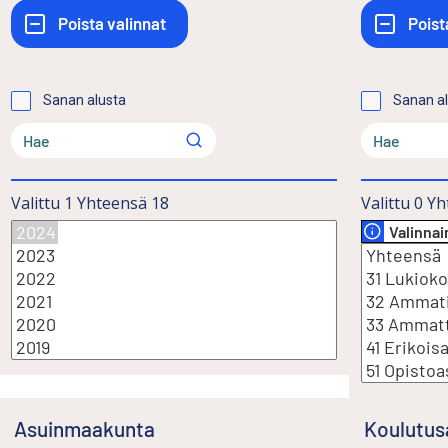
Sanan alusta
Sanan a
Valittu
1
Yhteensä
18
Valittu
0
Yh
Valinna
Asuinmaakunta
Koulutus