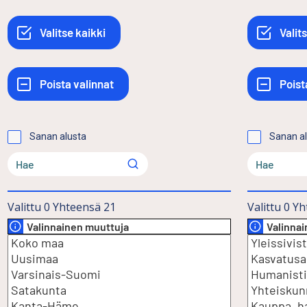
Sanan alusta
Sanan a
Valittu
0
Yhteensä
21
Valittu
0
Yh
Valinnainen muuttuja
Valinna