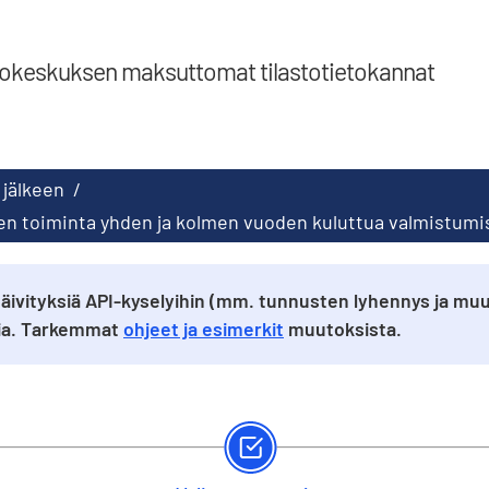
tokeskuksen maksuttomat tilastotietokannat
 jälkeen
/
linen toiminta yhden ja kolmen vuoden kuluttua valmistum
äivityksiä API-kyselyihin (mm. tunnusten lyhennys ja muu
sia. Tarkemmat
ohjeet ja esimerkit
muutoksista.