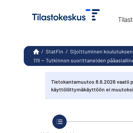
Tilas
/
StatFin
/
Sijoittuminen koulutuksen
111l -- Tutkinnon suorittaneiden pääasial
Tietokantamuutos 8.6.2026 vaatii p
käyttöliittymäkäyttöön ei muutok