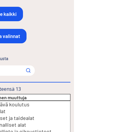
lusta
teensä
13
inen muuttuja