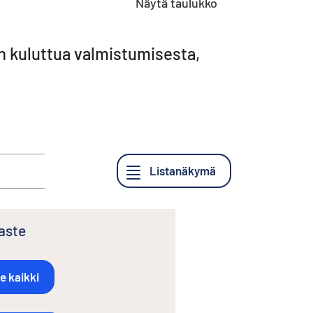
Näytä taulukko
en kuluttua valmistumisesta,
saste