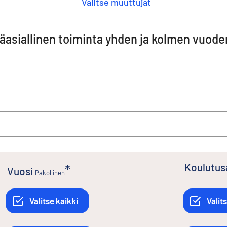
Valitse muuttujat
pääasiallinen toiminta yhden ja kolmen vuod
Koulutu
Vuosi
Pakollinen