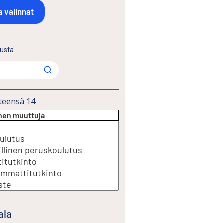
lusta
teensä
14
inen muuttuja
ala