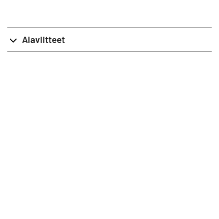
Alaviitteet
info@stat.fi
|
tietokannat@stat.fi
Käyttöehdot
|
Palaute
|
Tietosuoja
|
Tietoa sivustosta
|
Saavutettavuus