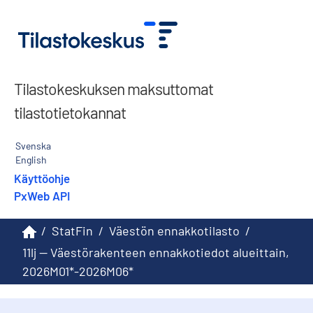
Tilastokeskuksen maksuttomat
tilastotietokannat
Svenska
English
Käyttöohje
PxWeb API
/
StatFin
/
Väestön ennakkotilasto
/
11lj -- Väestörakenteen ennakkotiedot alueittain,
2026M01*-2026M06*