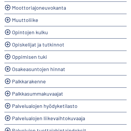
Moottoriajoneuvokanta
Muuttoliike
Opintojen kulku
Opiskelijat ja tutkinnot
Oppimisen tuki
Osakeasuntojen hinnat
Palkkarakenne
Palkkasummakuvaajat
Palvelualojen hyödyketilasto
Palvelualojen liikevaihtokuvaaja
Palvelujen tuottajahintaindeksit