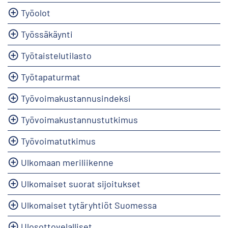
Työolot
Työssäkäynti
Työtaistelutilasto
Työtapaturmat
Työvoimakustannusindeksi
Työvoimakustannustutkimus
Työvoimatutkimus
Ulkomaan meriliikenne
Ulkomaiset suorat sijoitukset
Ulkomaiset tytäryhtiöt Suomessa
Ulosottovelalliset