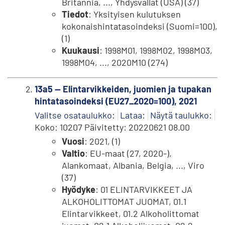
Britannia, ..., Yhdysvallat (USA) (37)
Tiedot
: Yksityisen kulutuksen
kokonaishintatasoindeksi (Suomi=100),
(1)
Kuukausi
: 1998M01, 1998M02, 1998M03,
1998M04, ..., 2020M10 (274)
13a5 -- Elintarvikkeiden, juomien ja tupakan
hintatasoindeksi (EU27_2020=100), 2021
Valitse osataulukko:
Lataa:
Näytä taulukko:
Koko: 10207 Päivitetty: 20220621 08.00
Vuosi
: 2021, (1)
Valtio
: EU-maat (27, 2020-),
Alankomaat, Albania, Belgia, ..., Viro
(37)
Hyödyke
: 01 ELINTARVIKKEET JA
ALKOHOLITTOMAT JUOMAT, 01.1
Elintarvikkeet, 01.2 Alkoholittomat