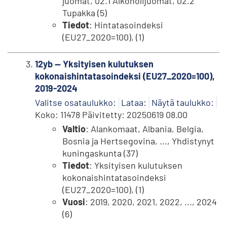
juomat, 02.1 Alkoholijuomat, 02.2
Tupakka (5)
Tiedot
: Hintatasoindeksi
(EU27_2020=100), (1)
12yb -- Yksityisen kulutuksen
kokonaishintatasoindeksi (EU27_2020=100),
2019-2024
Valitse osataulukko:
Lataa:
Näytä taulukko:
Koko: 11478 Päivitetty: 20250619 08.00
Valtio
: Alankomaat, Albania, Belgia,
Bosnia ja Hertsegovina, ..., Yhdistynyt
kuningaskunta (37)
Tiedot
: Yksityisen kulutuksen
kokonaishintatasoindeksi
(EU27_2020=100), (1)
Vuosi
: 2019, 2020, 2021, 2022, ..., 2024
(6)