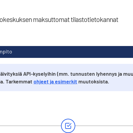
tokeskuksen maksuttomat tilastotietokannat
inpito
äivityksiä API-kyselyihin (mm. tunnusten lyhennys ja muu
sia. Tarkemmat
ohjeet ja esimerkit
muutoksista.