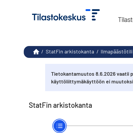
Tilas
/
StatFin arkistokanta
/
Ilmapäästötil
Tietokantamuutos 8.6.2026 vaatii p
käyttöliittymäkäyttöön ei muutok
StatFin arkistokanta