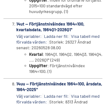
2015=100 standardvägd efter
huvudyrkesgrupp, (1)
14ut -- Förtjänstnivåindex 1964=100,
kvartalsdata, 1964Q1-2026Q1*
Välj variabler:
Ladda ner fil:
Visa tabell med
förvalda värden:
Storlek: 26327 Ändrad
senast: 20260528 08.00
Kvartal
: 1964Q1, 1964Q2, 1964Q3, 1964Q4,
..., 2026Q1* (249)
Uppgifter
: Förtjänstnivåindex
1964=100, (1)
14uu -- Förtjänstnivåindex 1964=100, årsdata,
1964-2025*
Välj variabler:
Ladda ner fil:
Visa tabell med
förvalda värden:
Storlek: 8313 Ändrad