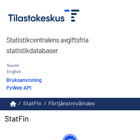
Statistikcentralens avgiftsfria
statistikdatabaser
Suomi
English
Bruksanvisning
PxWeb API
/
StatFin
/
Förtjänstnivåindex
StatFin