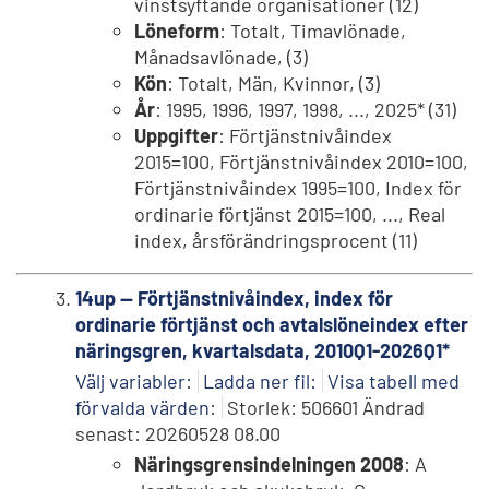
vinstsyftande organisationer (12)
Löneform
: Totalt, Timavlönade,
Månadsavlönade, (3)
Kön
: Totalt, Män, Kvinnor, (3)
År
: 1995, 1996, 1997, 1998, ..., 2025* (31)
Uppgifter
: Förtjänstnivåindex
2015=100, Förtjänstnivåindex 2010=100,
Förtjänstnivåindex 1995=100, Index för
ordinarie förtjänst 2015=100, ..., Real
index, årsförändringsprocent (11)
14up -- Förtjänstnivåindex, index för
ordinarie förtjänst och avtalslöneindex efter
näringsgren, kvartalsdata, 2010Q1-2026Q1*
Välj variabler:
Ladda ner fil:
Visa tabell med
förvalda värden:
Storlek: 506601 Ändrad
senast: 20260528 08.00
Näringsgrensindelningen 2008
: A