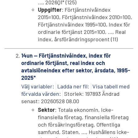
..., 2026Q1* (125)
Uppgifter
: Förtjänstnivåindex
2015=100, Förtjänstnivåindex 2010=100,
Förtjänstnivåindex 1995=100, Index för
ordinarie förtjänst 2015=100, ..., Real
index, årsförändringsprocent (11)
14un -- Förtjänstnivåindex, index för
ordinarie förtjänst, real index och
avtalslöneindex efter sektor, årsdata, 1995-
2025*
Välj variabler:
Ladda ner fil:
Visa tabell med
förvalda värden:
Storlek: 197893 Ändrad
senast: 20260528 08.00
Sektor
: Totala ekonomin, Icke-
finansiella företag, finansiella företag
och försäkringsföretag, Offentliga
samfund, Staten, ..., Hushållens icke-