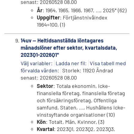
senast: 20260528 08.00
År
: 1964, 1965, 1966, 1967, ..., 2025* (62)
Uppgifter
: Förtjänstnivåindex
1964=100, (1)
14uv -- Heltidsanställda löntagares
månadslöner efter sektor, kvartalsdata,
2023Q1-2026Q1*
Välj variabler:
Ladda ner fil:
Visa tabell med
förvalda värden:
Storlek: 11920 Ändrad
senast: 20260528 08.00
Sektor
: Totala ekonomin, Icke-
finansiella företag, finansiella företag
och försäkringsföretag, Offentliga
samfund, Staten, ..., Hushållens icke-
vinstsyftande organisationer (10)
Kön
: Totalt, Män, Kvinnor, (3)
Kvartal
: 2023Q1, 2023Q2, 2023Q3,