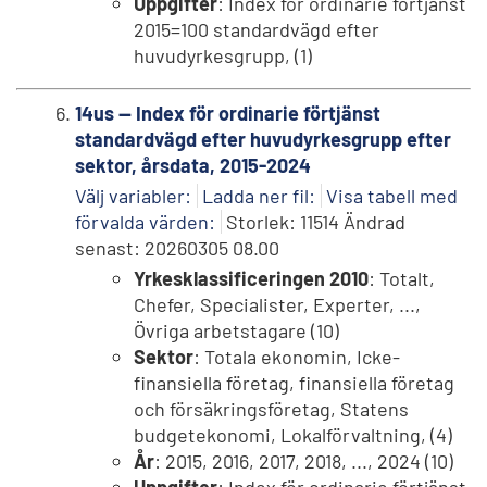
Uppgifter
: Index för ordinarie förtjänst
2015=100 standardvägd efter
huvudyrkesgrupp, (1)
14us -- Index för ordinarie förtjänst
standardvägd efter huvudyrkesgrupp efter
sektor, årsdata, 2015-2024
Välj variabler:
Ladda ner fil:
Visa tabell med
förvalda värden:
Storlek: 11514 Ändrad
senast: 20260305 08.00
Yrkesklassificeringen 2010
: Totalt,
Chefer, Specialister, Experter, ...,
Övriga arbetstagare (10)
Sektor
: Totala ekonomin, Icke-
finansiella företag, finansiella företag
och försäkringsföretag, Statens
budgetekonomi, Lokalförvaltning, (4)
År
: 2015, 2016, 2017, 2018, ..., 2024 (10)
Uppgifter
: Index för ordinarie förtjänst