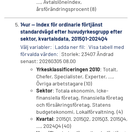
..., Avtalslöneindex,
årsförändringsprocent (8)
14ur -- Index för ordinarie förtjänst
standardvägd efter huvudyrkesgrupp efter
sektor, kvartalsdata, 2015Q1-2024Q4
Välj variabler:
Ladda ner fil:
Visa tabell med
förvalda värden:
Storlek: 23407 Ändrad
senast: 20260305 08.00
Yrkesklassificeringen 2010
: Totalt,
Chefer, Specialister, Experter, ...,
Övriga arbetstagare (10)
Sektor
: Totala ekonomin, Icke-
finansiella företag, finansiella företag
och försäkringsföretag, Statens
budgetekonomi, Lokalförvaltning, (4)
Kvartal
: 2015Q1, 2015Q2, 2015Q3, 2015Q4,
..., 2024Q4 (40)