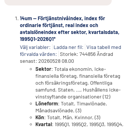
14um -- Förtjänstnivåindex, index för
ordinarie förtjänst, real index och
avtalslöneindex efter sektor, kvartalsdata,
1995Q1-2026Q1*
Välj variabler:
Ladda ner fil:
Visa tabell med
förvalda värden:
Storlek: 744856 Ändrad
senast: 20260528 08.00
Sektor
: Totala ekonomin, Icke-
finansiella företag, finansiella företag
och försäkringsföretag, Offentliga
samfund, Staten, ..., Hushållens icke-
vinstsyftande organisationer (12)
Löneform
: Totalt, Timavlönade,
Månadsavlönade, (3)
Kön
: Totalt, Män, Kvinnor, (3)
Kvartal
: 1995Q1, 1995Q2, 1995Q3, 1995Q4,