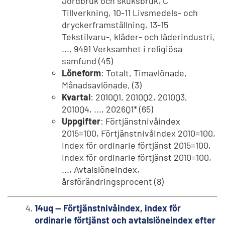
Jordbruk och skuksbruk, C
Tillverkning, 10-11 Livsmedels- och
dryckerframställning, 13-15
Tekstilvaru-, kläder- och läderindustri,
..., 9491 Verksamhet i religiösa
samfund (45)
Löneform
: Totalt, Timavlönade,
Månadsavlönade, (3)
Kvartal
: 2010Q1, 2010Q2, 2010Q3,
2010Q4, ..., 2026Q1* (65)
Uppgifter
: Förtjänstnivåindex
2015=100, Förtjänstnivåindex 2010=100,
Index för ordinarie förtjänst 2015=100,
Index för ordinarie förtjänst 2010=100,
..., Avtalslöneindex,
årsförändringsprocent (8)
14uq -- Förtjänstnivåindex, index för
ordinarie förtjänst och avtalslöneindex efter