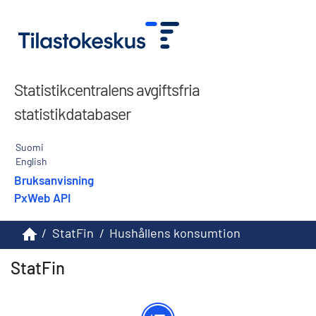
Statistikcentralens avgiftsfria
statistikdatabaser
Suomi
English
Bruksanvisning
PxWeb API
/
StatFin
/
Hushållens konsumtion
StatFin