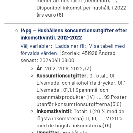
medeltal i hushållet (oecdmod), ...,
Disponibel inkomst per hushåll, i 2022
års euro (6)
14pg -- Hushållens konsumtionsutgifter efter
inkomstkvintil, 2012-2022
Välj variabler:
Ladda ner fil:
Visa tabell med
förvalda värden:
Storlek: 451928 Ändrad
senast: 20240411 08.00
År
: 2012, 2016, 2022, (3)
Konsumtionsutgifter
: 0 Totalt, 01
Livsmedel och alkoholfria drycker, 01.1
Livsmedel, 01.1.1 Spannmål och
spannmålsprodukter (IV), ..., 99 Poster
utanför konsumtionsutgifterna (510)
Inkomstkvintil
: Totalt, I (20 % med de
lägsta inkomsterna), II, III, ..., V (20 %
med de högsta inkomsterna) (6)
Uppgifter
: Hushållets