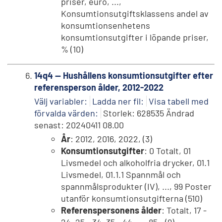
priser, euro, ...,
Konsumtionsutgiftsklassens andel av
konsumtionsenhetens
konsumtionsutgifter i löpande priser,
% (10)
14q4 -- Hushållens konsumtionsutgifter efter
referensperson ålder, 2012-2022
Välj variabler:
Ladda ner fil:
Visa tabell med
förvalda värden:
Storlek: 628535 Ändrad
senast: 20240411 08.00
År
: 2012, 2016, 2022, (3)
Konsumtionsutgifter
: 0 Totalt, 01
Livsmedel och alkoholfria drycker, 01.1
Livsmedel, 01.1.1 Spannmål och
spannmålsprodukter (IV), ..., 99 Poster
utanför konsumtionsutgifterna (510)
Referenspersonens ålder
: Totalt, 17 -
24, 25 - 34, 35 - 44, ..., 85 - (9)