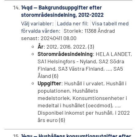
14qd -- Bakgrundsuppgifter efter
storområdesindelning, 2012-2022
Välj variabler:
Ladda ner fil:
Visa tabell med
förvalda värden:
Storlek: 11368 Ändrad
senast: 20240411 08.00
År
: 2012, 2016, 2022, (3)
Storområdesindelning
: HELA LANDET,
SA1 Helsingfors - Nyland, SA2 Södra
Finland, SA3 Västra Finland, ..., SA5
Åland (6)
Uppgifter
: Hushåll i urvalet, Hushåll i
populationen, Hushållets
medelstorlek, Konsumtionsenheter i
medeltal i hushållet (oecdmod), ...,
Disponibel inkomst per hushåll, i 2022
års euro (6)
14qu -- Hushållens konsumtionsutgifter efter