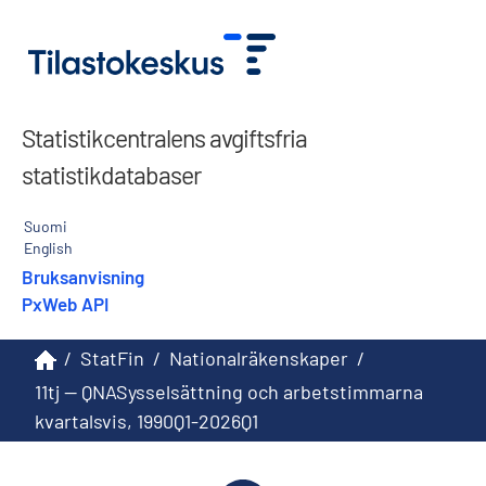
Statistikcentralens avgiftsfria
statistikdatabaser
Suomi
English
Bruksanvisning
PxWeb API
/
StatFin
/
Nationalräkenskaper
/
11tj -- QNASysselsättning och arbetstimmarna
kvartalsvis, 1990Q1-2026Q1