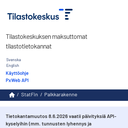
Tilastokeskuksen maksuttomat
tilastotietokannat
Svenska
English
Käyttöohje
PxWeb API
/
StatFin
/
Palkkarakenne
Tietokantamuutos 8.6.2026 vaatii päivityksiä API-
kyselyihin (mm. tunnusten lyhennys ja