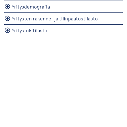
Yritysdemografia
Yritysten rakenne- ja tilinpäätöstilasto
Yritystukitilasto
info@stat.fi
|
tietokannat@stat.fi
Käyttöehdot
|
Palaute
|
Tietosuoja
|
Tietoa sivustosta
|
Saavutettavuus