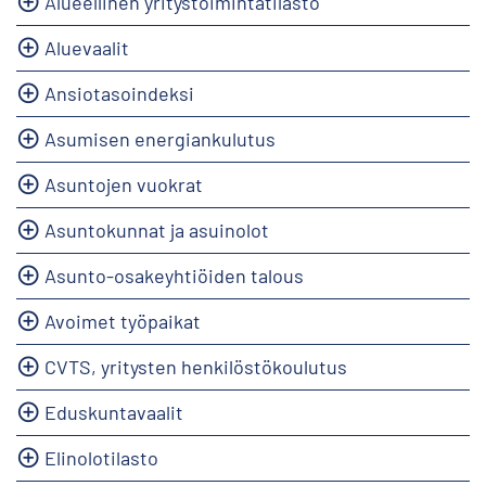
Alueellinen yritystoimintatilasto
Aluevaalit
Ansiotasoindeksi
Asumisen energiankulutus
Asuntojen vuokrat
Asuntokunnat ja asuinolot
Asunto-osakeyhtiöiden talous
Avoimet työpaikat
CVTS, yritysten henkilöstökoulutus
Eduskuntavaalit
Elinolotilasto