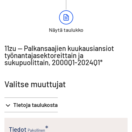
Näytä taulukko
11zu -- Palkansaajien kuukausiansiot
työnantajasektoreittain ja
sukupuolittain, 2000Q1-2024Q1*
Valitse muuttujat
Tietoja taulukosta
Tiedot
Pakollinen