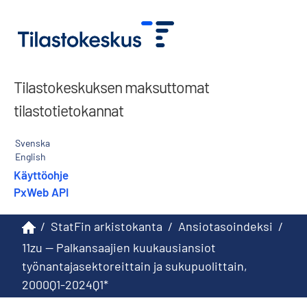
Tilastokeskuksen maksuttomat
tilastotietokannat
Svenska
English
Käyttöohje
PxWeb API
/
StatFin arkistokanta
/
Ansiotasoindeksi
/
11zu -- Palkansaajien kuukausiansiot
työnantajasektoreittain ja sukupuolittain,
2000Q1-2024Q1*