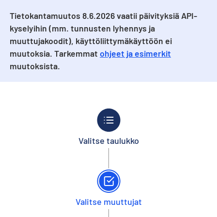
Tietokantamuutos 8.6.2026 vaatii päivityksiä API-
kyselyihin (mm. tunnusten lyhennys ja
muuttujakoodit), käyttöliittymäkäyttöön ei
muutoksia. Tarkemmat
ohjeet ja esimerkit
muutoksista.
Valitse taulukko
Valitse muuttujat