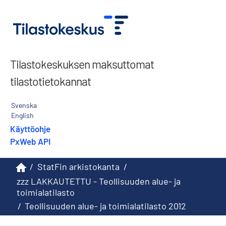
Tilastokeskuksen maksuttomat
tilastotietokannat
Svenska
English
Käyttöohje
PxWeb API
/
StatFin arkistokanta
/
zzz LAKKAUTETTU - Teollisuuden alue- ja
toimialatilasto
/
Teollisuuden alue- ja toimialatilasto 2012