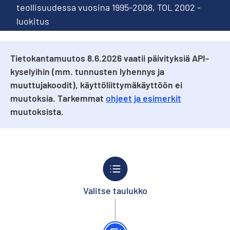
teollisuudessa vuosina 1995-2008, TOL 2002 -
luokitus
Tietokantamuutos 8.6.2026 vaatii päivityksiä API-
kyselyihin (mm. tunnusten lyhennys ja
muuttujakoodit), käyttöliittymäkäyttöön ei
muutoksia. Tarkemmat
ohjeet ja esimerkit
muutoksista.
Valitse taulukko