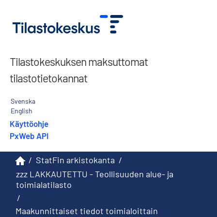
Tilastokeskuksen maksuttomat
tilastotietokannat
Svenska
English
Käyttöohje
PxWeb API
/
StatFin arkistokanta
/
zzz LAKKAUTETTU - Teollisuuden alue- ja
toimialatilasto
/
Maakunnittaiset tiedot toimialoittain