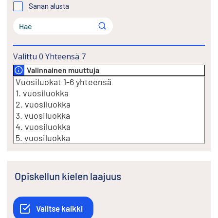
Sanan alusta
Valittu
0
Yhteensä
7
Valinnainen muuttuja
Opiskellun kielen laajuus