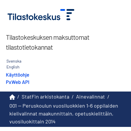
Tilastokeskuksen maksuttomat
tilastotietokannat
Svenska
English
Käyttöohje
PxWeb API
/
StatFin arkistokanta
/
Ainevalinnat
/
001 -- Peruskoulun vuosiluokkien 1-6 oppilaiden
kielivalinnat maakunnittain, opetuskielittäin,
vuosiluokittain 2014