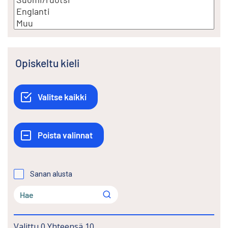
Opiskeltu kieli
Sanan alusta
Valittu
0
Yhteensä
10