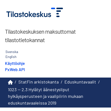
Tilastokeskuksen maksuttomat
tilastotietokannat
Svenska
English
Käyttöohje
PxWeb API
/
StatFin arkistokanta
/
Eduskuntavaalit
/
1023 -- 2.3 Hylätyt äänestysliput
hylkäysperusteen ja vaalipiirin mukaan
eduskuntavaaleissa 2019