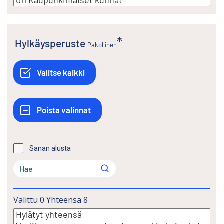
Hylkäysperuste
Pakollinen
Sanan alusta
Valittu
0
Yhteensä
8