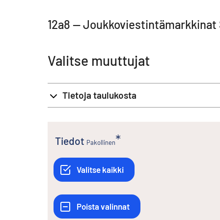
12a8 -- Joukkoviestintämarkkina
Valitse muuttujat
Tietoja taulukosta
Tiedot
Pakollinen