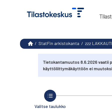
Tilas
/
StatFin arkistokanta
/
zzz LAKKAUTE
Tietokantamuutos 8.6.2026 vaatii p
käyttöliittymäkäyttöön ei muutok
Valitse taulukko