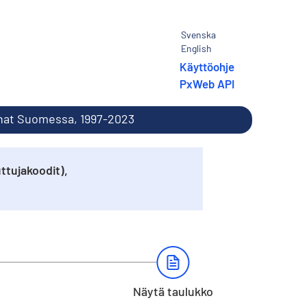
Svenska
English
Käyttöohje
PxWeb API
inat Suomessa, 1997-2023
ttujakoodit),
Näytä taulukko