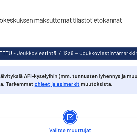
tokeskuksen maksuttomat tilastotietokannat
TTU - Joukkoviestintä
/
12a8 -- Joukkoviestintämarkk
äivityksiä API-kyselyihin (mm. tunnusten lyhennys ja muu
sia. Tarkemmat
ohjeet ja esimerkit
muutoksista.
Valitse muuttujat