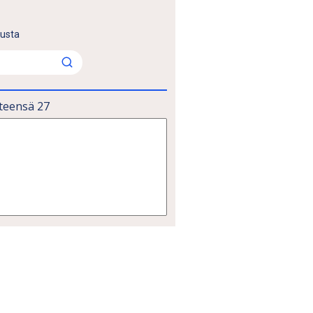
lusta
teensä
27