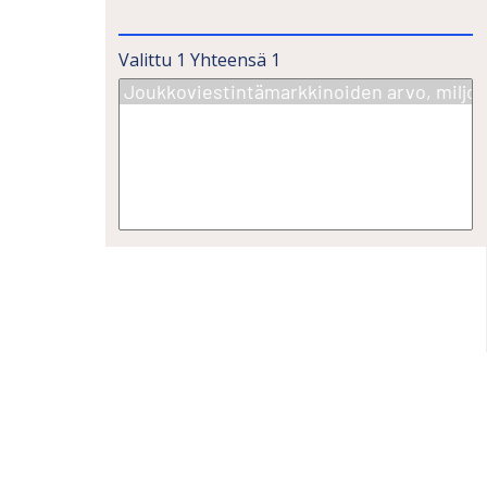
Valittu
1
Yhteensä
1