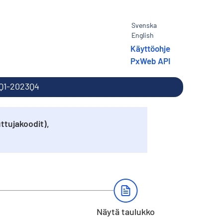
Svenska
English
Käyttöohje
PxWeb API
00Q1-2023Q4
ttujakoodit),
Näytä taulukko