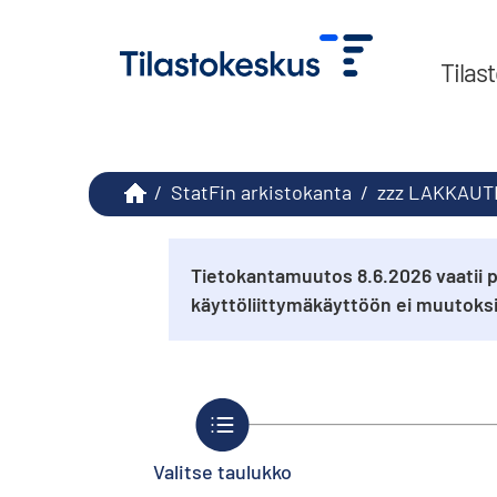
Tilas
/
StatFin arkistokanta
/
zzz LAKKAUTE
Tietokantamuutos 8.6.2026 vaatii p
käyttöliittymäkäyttöön ei muutok
Valitse taulukko