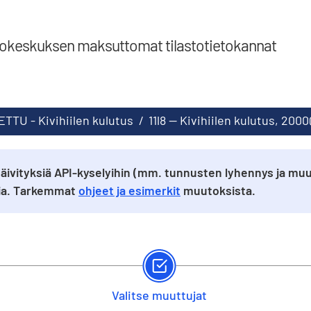
tokeskuksen maksuttomat tilastotietokannat
TTU - Kivihiilen kulutus
/
11l8 -- Kivihiilen kulutus, 20
äivityksiä API-kyselyihin (mm. tunnusten lyhennys ja muu
sia. Tarkemmat
ohjeet ja esimerkit
muutoksista.
Valitse muuttujat