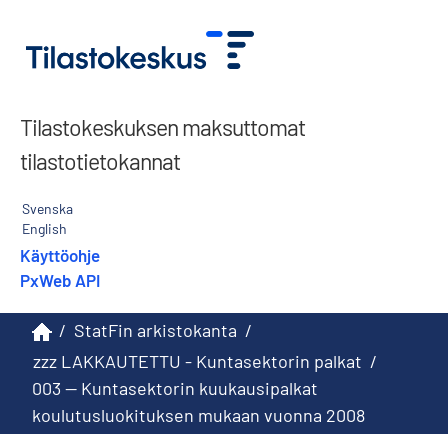
Tilastokeskuksen maksuttomat
tilastotietokannat
Svenska
English
Käyttöohje
PxWeb API
/
StatFin arkistokanta
/
zzz LAKKAUTETTU - Kuntasektorin palkat
/
003 -- Kuntasektorin kuukausipalkat
koulutusluokituksen mukaan vuonna 2008