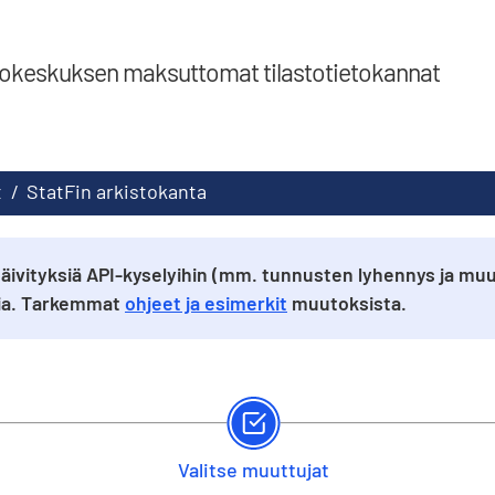
tokeskuksen maksuttomat tilastotietokannat
t
/
StatFin arkistokanta
äivityksiä API-kyselyihin (mm. tunnusten lyhennys ja muu
sia. Tarkemmat
ohjeet ja esimerkit
muutoksista.
Valitse muuttujat