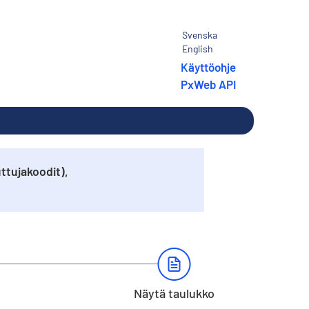
Svenska
English
Käyttöohje
PxWeb API
ttujakoodit),
Näytä taulukko