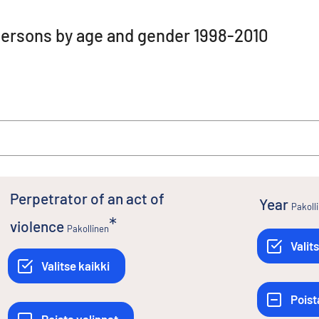
r persons by age and gender 1998-2010
Perpetrator of an act of
Year
Pakoll
violence
Pakollinen