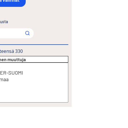
lusta
teensä
330
inen muuttuja