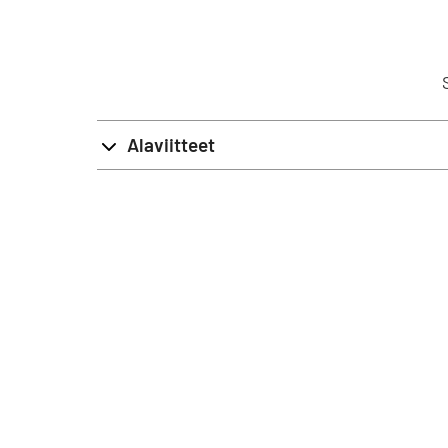
Alaviitteet
Käy
Opastins