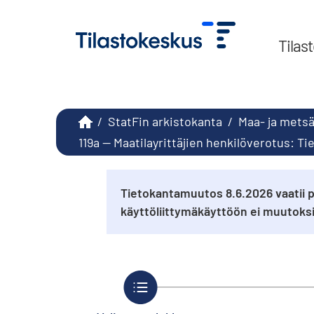
Tilas
/
StatFin arkistokanta
/
Maa- ja metsä
119a -- Maatilayrittäjien henkilöverotus: T
Tietokantamuutos 8.6.2026 vaatii p
käyttöliittymäkäyttöön ei muutok