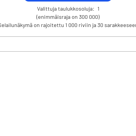
Valittuja taulukkosoluja:
1
(enimmäisraja on 300 000)
Selailunäkymä on rajoitettu 1 000 riviin ja 30 sarakkeesee
info@stat.fi
|
tietokannat@stat.fi
ttöehdot
|
Palaute
|
Tietosuoja
|
Tietoa sivustosta
|
Saavutetta
ilta 12 00520 Helsinki | Vaihde 029 551 1000 | Tietopalvelu 029