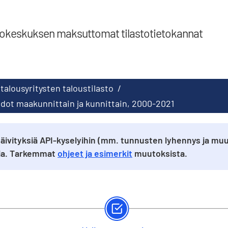
tokeskuksen maksuttomat tilastotietokannat
talousyritysten taloustilasto
/
iedot maakunnittain ja kunnittain, 2000-2021
äivityksiä API-kyselyihin (mm. tunnusten lyhennys ja muu
sia. Tarkemmat
ohjeet ja esimerkit
muutoksista.