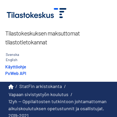
Tilastokeskuksen maksuttomat
tilastotietokannat
Svenska
English
Käyttöohje
PxWeb API
/
StatFin arkistokanta
/
Vapaan sivistystyön koulutus
/
12yh -- Oppilaitosten tutkintoon johtamattoman
aikuiskoulutuksen opetustunnit ja osallistujat,
2019-2021