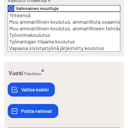
Valittu
0
Yhteensä
9
Valinnainen muuttuja
Vuosi
Pakollinen