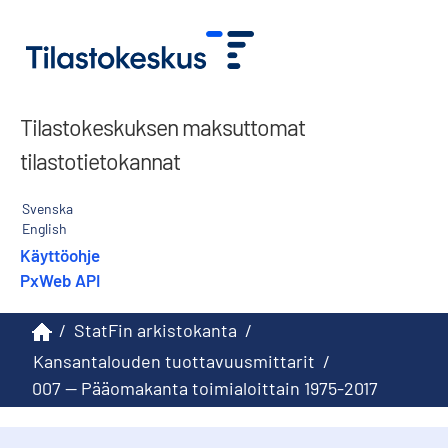
Tilastokeskuksen maksuttomat
tilastotietokannat
Svenska
English
Käyttöohje
PxWeb API
/
StatFin arkistokanta
/
Kansantalouden tuottavuusmittarit
/
007 -- Pääomakanta toimialoittain 1975-2017