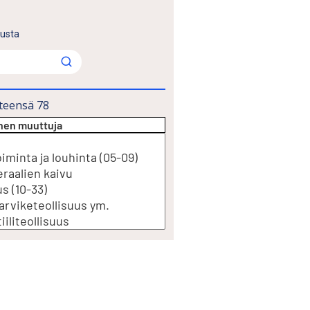
lusta
teensä
78
inen muuttuja