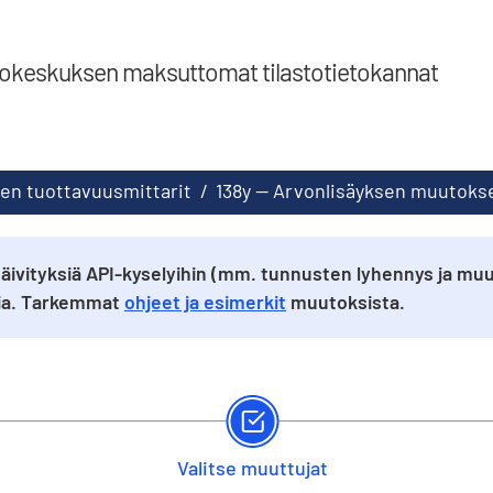
tokeskuksen maksuttomat tilastotietokannat
en tuottavuusmittarit
/
138y -- Arvonlisäyksen muutokse
äivityksiä API-kyselyihin (mm. tunnusten lyhennys ja muu
sia. Tarkemmat
ohjeet ja esimerkit
muutoksista.
Valitse muuttujat