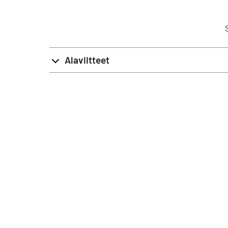
Alaviitteet
Käy
Opastins