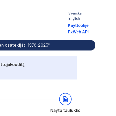
Svenska
English
Käyttöohje
PxWeb API
n osatekijät, 1976-2023*
ttujakoodit),
Näytä taulukko