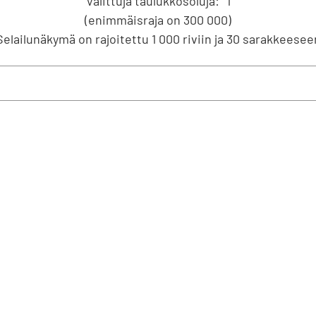
Valittuja taulukkosoluja:
1
(enimmäisraja on 300 000)
Selailunäkymä on rajoitettu 1 000 riviin ja 30 sarakkeesee
info@stat.fi
|
tietokannat@stat.fi
ttöehdot
|
Palaute
|
Tietosuoja
|
Tietoa sivustosta
|
Saavutetta
ilta 12 00520 Helsinki | Vaihde 029 551 1000 | Tietopalvelu 029