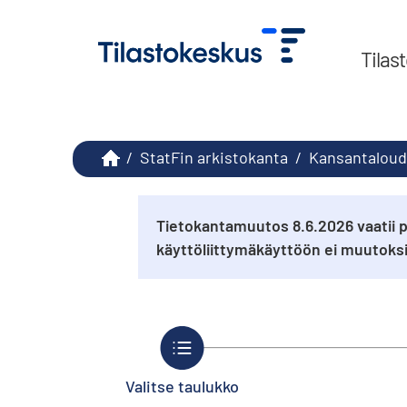
Tilas
/
StatFin arkistokanta
/
Kansantaloud
Tietokantamuutos 8.6.2026 vaatii p
käyttöliittymäkäyttöön ei muutok
Valitse taulukko