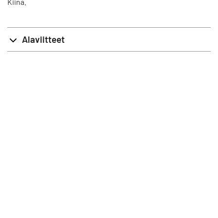
Kiina.
Alaviitteet
info@stat.fi
|
tietokannat@stat.fi
Käyttöehdot
|
Palaute
|
Tietosuoja
|
Tietoa sivustosta
|
Saavutettavuus