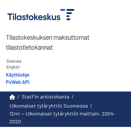
Tilastokeskuksen maksuttomat
tilastotietokannat
Svenska
English
Käyttöohje
PxWeb API
/
StatFin arkistokanta
/
Ulkomaiset tytäryhtiöt Suomessa
/
12mi -- Ulkomaiset tytäryhtiöt maittain, 2004-
2020