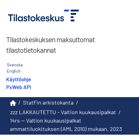
Tilastokeskuksen maksuttomat
tilastotietokannat
Svenska
English
Käyttöohje
PxWeb API
/
StatFin arkistokanta
/
zzz LAKKAUTETTU - Valtion kuukausipalkat
/
14rs -- Valtion kuukausipalkat
ammattiluokituksen (AML 2010) mukaan, 2023