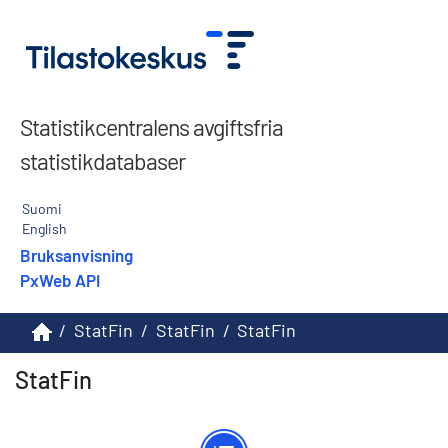
Statistikcentralens avgiftsfria
statistikdatabaser
Suomi
English
Bruksanvisning
PxWeb API
/
StatFin
/
StatFin
/
StatFin
StatFin