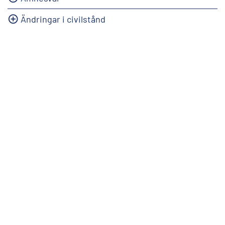
Ändringar i civilstånd
info@stat.fi
|
tietokannat@stat.fi
Användarvillkor
|
Synpunkter
|
Dataskydd
|
Information
om webbplatsen
|
Tillgängligheten
Semaforbron 12 00520 Helsingfors | Växel 029 551 1000 |
Informationstjänst 029 551 2220