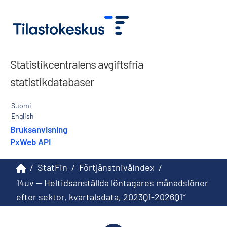
Statistikcentralens avgiftsfria
statistikdatabaser
Suomi
English
Bruksanvisning
PxWeb API
/
StatFin
/
Förtjänstnivåindex
/
14uv -- Heltidsanställda löntagares månadslöner
efter sektor, kvartalsdata, 2023Q1-2026Q1*