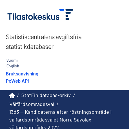
Statistikcentralens avgiftsfria
statistikdatabaser
Suomi
English
Bruksanvisning
PxWeb API
/
StatFin databas-arkiv
/
Välfärdsområdesval
/
13d3 -- Kandidaterna efter röstningsområde i
välfärdsområdesvalet Norra Savolax
välfärdsområde, 2022