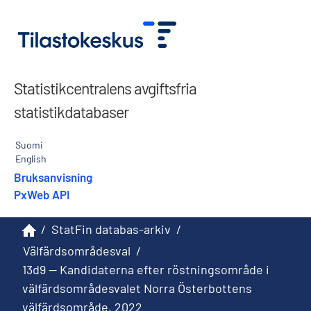
Statistikcentralens avgiftsfria
statistikdatabaser
Suomi
English
Bruksanvisning
PxWeb API
/
StatFin databas-arkiv
/
Välfärdsområdesval
/
13d9 -- Kandidaterna efter röstningsområde i
välfärdsområdesvalet Norra Österbottens
välfärdsområde, 2022