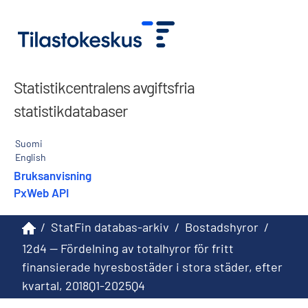
Statistikcentralens avgiftsfria
statistikdatabaser
Suomi
English
Bruksanvisning
PxWeb API
/
StatFin databas-arkiv
/
Bostadshyror
/
12d4 -- Fördelning av totalhyror för fritt
finansierade hyresbostäder i stora städer, efter
kvartal, 2018Q1-2025Q4