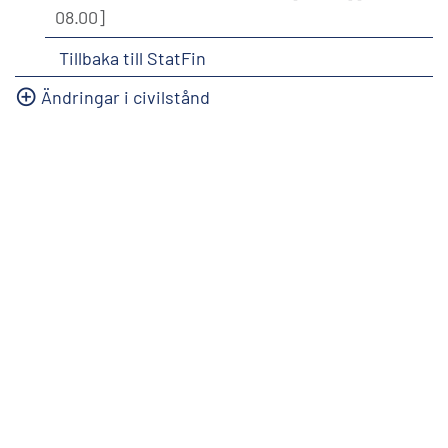
08.00]
Tillbaka till StatFin
Ändringar i civilstånd
info@stat.fi
|
tietokannat@stat.fi
Användarvillkor
|
Synpunkter
|
Dataskydd
|
Information
om webbplatsen
|
Tillgängligheten