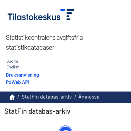
Statistikcentralens avgiftsfria
statistikdatabaser
Suomi
English
Bruksanvisning
PxWeb API
/
StatFin databas-arkiv
/
Ämnesval
StatFin databas-arkiv