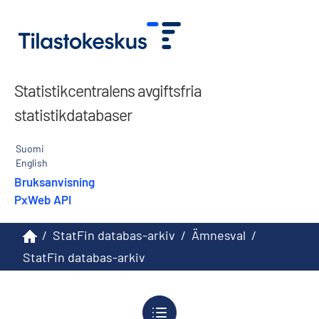
Statistikcentralens avgiftsfria
statistikdatabaser
Suomi
English
Bruksanvisning
PxWeb API
/
StatFin databas-arkiv
/
Ämnesval
/
StatFin databas-arkiv