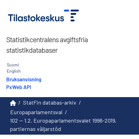
Statistikcentralens avgiftsfria
statistikdatabaser
Suomi
English
Bruksanvisning
PxWeb API
/
StatFin databas-arkiv
/
Europaparlamentsval
/
102 -- 1.2. Europaparlamentsvalet 1996-2019,
partiernas väljarstöd