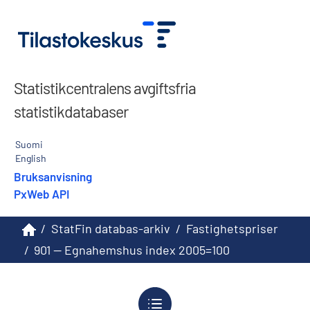
Statistikcentralens avgiftsfria
statistikdatabaser
Suomi
English
Bruksanvisning
PxWeb API
/
StatFin databas-arkiv
/
Fastighetspriser
/
901 -- Egnahemshus index 2005=100