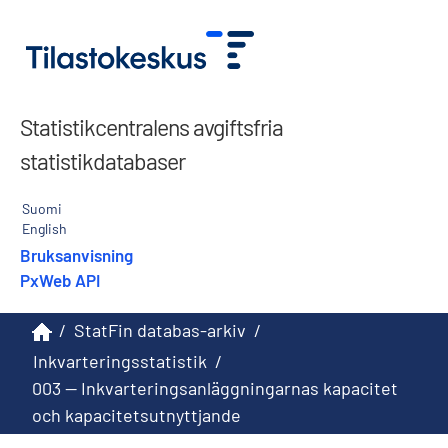
Statistikcentralens avgiftsfria
statistikdatabaser
Suomi
English
Bruksanvisning
PxWeb API
/
StatFin databas-arkiv
/
Inkvarteringsstatistik
/
003 -- Inkvarteringsanläggningarnas kapacitet
och kapacitetsutnyttjande