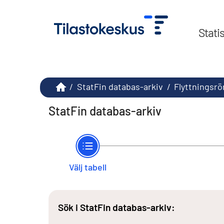
Stati
/
StatFin databas-arkiv
/
Flyttningsrö
StatFin databas-arkiv
Välj tabell
Sök i StatFin databas-arkiv: