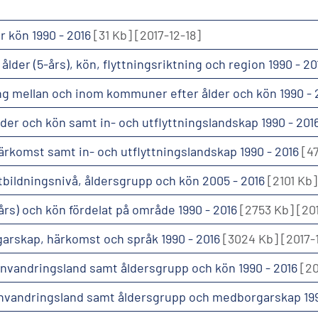
r kön 1990 - 2016
[31 Kb]
[2017-12-18]
lder (5-års), kön, flyttningsriktning och region 1990 - 2
ing mellan och inom kommuner efter ålder och kön 1990 -
ålder och kön samt in- och utflyttningslandskap 1990 - 201
härkomst samt in- och utflyttningslandskap 1990 - 2016
[4
utbildningsnivå, åldersgrupp och kön 2005 - 2016
[2101 Kb]
-års) och kön fördelat på område 1990 - 2016
[2753 Kb]
[20
garskap, härkomst och språk 1990 - 2016
[3024 Kb]
[2017-
er invandringsland samt åldersgrupp och kön 1990 - 2016
[2
er invandringsland samt åldersgrupp och medborgarskap 19