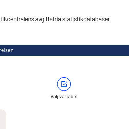
stikcentralens avgiftsfria statistikdatabaser
relsen
Välj variabel