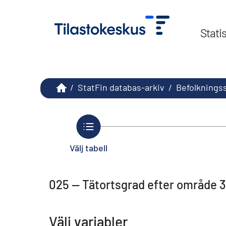
Stati
/
StatFin databas-arkiv
/
Befolknings
Välj tabell
025 -- Tätortsgrad efter område 3
Välj variabler