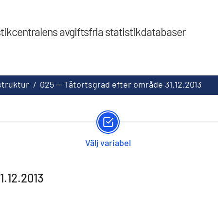
stikcentralens avgiftsfria statistikdatabaser
struktur
/
025 -- Tätortsgrad efter område 31.12.2013
Välj variabel
1.12.2013