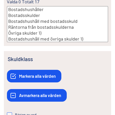
Valda
0
Totalt
17
Skuldklass
Början av ord