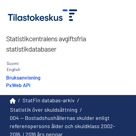
Statistikcentralens avgiftsfria
statistikdatabaser
Suomi
English
Bruksanvisning
PxWeb API
/
StatFin databas-arkiv
/
Statistik över skuldsättning
/
004 -- Bostadshushållernas skulder enligt
referenspersons ålder och skuldklass 2002-
2016, i 2016 års pengar