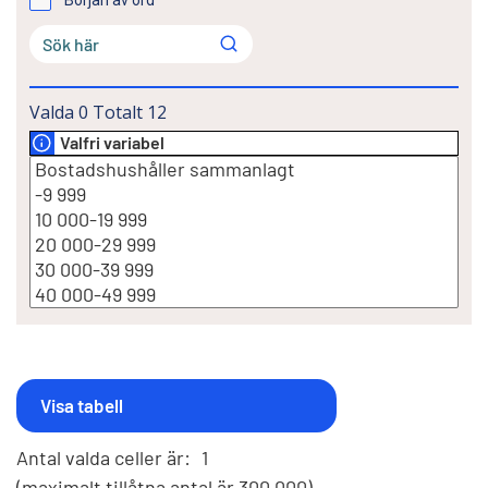
Valda
0
Totalt
12
Valfri variabel
Antal valda celler är:
1
(maximalt tillåtna antal är 300 000)