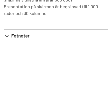
Presentation på skärmen är begränsad till 1 000
rader och 30 kolumner
Fotnoter
info@stat.fi
|
tietokannat@stat.fi