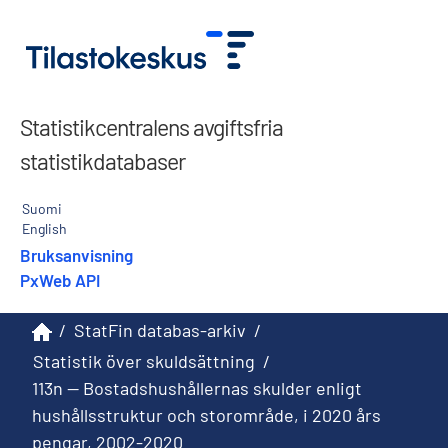
Statistikcentralens avgiftsfria
statistikdatabaser
Suomi
English
Bruksanvisning
PxWeb API
/
StatFin databas-arkiv
/
Statistik över skuldsättning
/
113n -- Bostadshushållernas skulder enligt
hushållsstruktur och storområde, i 2020 års
pengar, 2002-2020