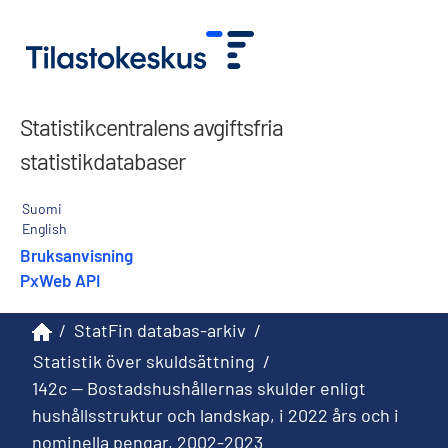
Statistikcentralens avgiftsfria
statistikdatabaser
Suomi
English
Bruksanvisning
PxWeb API
/
StatFin databas-arkiv
/
Statistik över skuldsättning
/
142c -- Bostadshushållernas skulder enligt
hushållsstruktur och landskap, i 2022 års och i
nominella pengar, 2002-2023