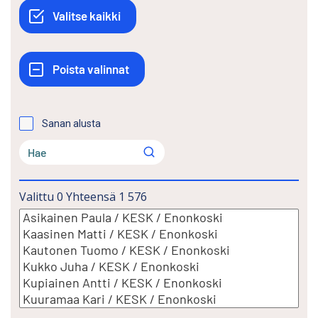
Sanan alusta
Valittu
0
Yhteensä
1 576