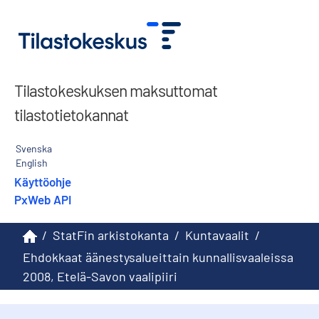
Tilastokeskuksen maksuttomat
tilastotietokannat
Svenska
English
Käyttöohje
PxWeb API
/
StatFin arkistokanta
/
Kuntavaalit
/
Ehdokkaat äänestysalueittain kunnallisvaaleissa
2008, Etelä-Savon vaalipiiri