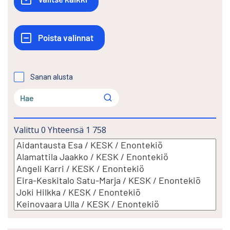
Sanan alusta
Valittu
0
Yhteensä
1 758