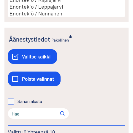
Äänestystiedot
Pakollinen
Sanan alusta
Valittu
0
Yhteensä
10