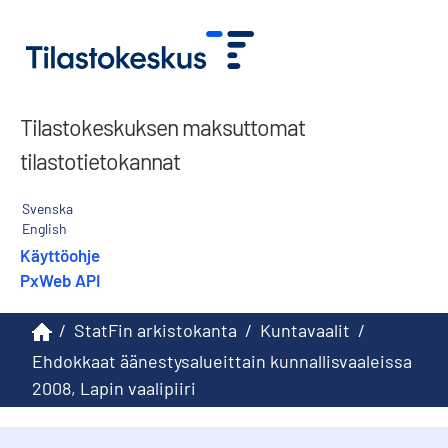
Tilastokeskuksen maksuttomat
tilastotietokannat
Svenska
English
Käyttöohje
PxWeb API
/
StatFin arkistokanta
/
Kuntavaalit
/
Ehdokkaat äänestysalueittain kunnallisvaaleissa
2008, Lapin vaalipiiri