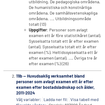
utbildning, De pedagogiska områdena,
De humanistiska och konstnärliga
områdena, De samhällsvetenskapliga
områdena, ..., Utbildningsområde
totalt (13)
Uppgifter
: Personer som avlagt
examen ett år före statistikåret (antal),
Sysselsatta totalt ett år efter examen
(antal), Sysselsatta totalt ett år efter
examen (%), Heltidssysselsatta ett år
efter examen (antal), ..., Övriga tre år
efter examen (%) (26)
11lb -- Huvudsaklig verksamhet bland
personer som avlagt examen ett år efter
examen efter bostadsladnskap och ålder,
2011-2024
Välj variabler:
Ladda ner fil:
Visa tabell med
förvalda värden:
Storlek: 697908 Ändrad